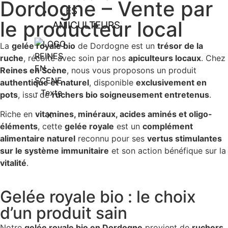
Dordogne – Vente par
LES
le producteur local
AMICULTEURS
La
gelée royale bio
de Dordogne est un
trésor de la
ruche
, récolté avec soin par nos
apiculteurs locaux
. Chez
Reines en Scène
, nous vous proposons un produit
authentique et naturel
, disponible
exclusivement en
pots
, issu de
ruchers bio soigneusement entretenus
.
Riche en
vitamines, minéraux, acides aminés et oligo-
X
éléments
, cette
gelée royale
est un
complément
alimentaire naturel
reconnu pour ses
vertus stimulantes
sur le système immunitaire
et son action bénéfique sur la
vitalité
.
Gelée royale bio : le choix
d’un produit sain
Notre
gelée royale bio en Dordogne
provient de
ruchers