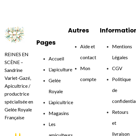
Autres
Informatio
Pages
Aide et
Mentions
REINES EN
contact
Légales
Accueil
SCÈNE –
Mon
CGV
L'apiculture
Sandrine
Varlet-Gazé,
compte
Politique
Gelée
Apicultrice /
de
Royale
productrice
confidentia
spécialisée en
L’apicultrice
Gelée Royale
Retours
Magasins
Française
et
Les
livraison
amiculteurs