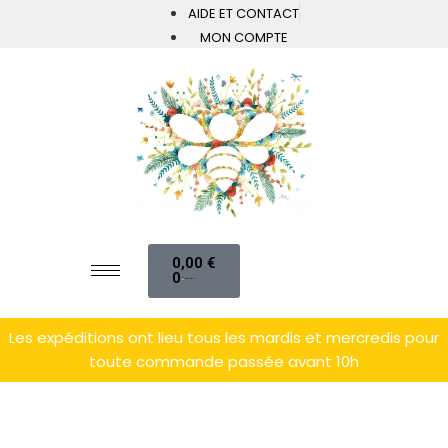
AIDE ET CONTACT
MON COMPTE
0,00
€
0
Les expéditions ont lieu tous les mardis et mercredis pour
toute commande passée avant 10h