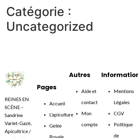
Catégorie :
Uncategorized
Autres
Informatio
Pages
Aide et
Mentions
REINES EN
contact
Légales
Accueil
SCÈNE –
Mon
CGV
L'apiculture
Sandrine
Varlet-Gazé,
compte
Politique
Gelée
Apicultrice /
de
Royale