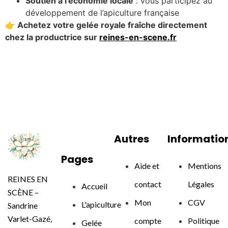
Soutien à l’économie locale
: vous participez au
développement de l’apiculture française
👉 Achetez votre gelée royale fraîche directement
chez la productrice sur
reines-en-scene.fr
Autres
Informatio
Pages
Aide et
Mentions
REINES EN
contact
Légales
Accueil
SCÈNE –
Mon
CGV
L'apiculture
Sandrine
Varlet-Gazé,
compte
Politique
Gelée