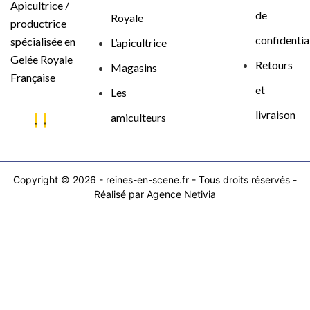
Apicultrice /
de
Royale
productrice
confidentia
spécialisée en
L’apicultrice
Gelée Royale
Retours
Magasins
Française
et
Les
livraison
amiculteurs
Copyright © 2026 - reines-en-scene.fr - Tous droits réservés -
Réalisé par
Agence Netivia